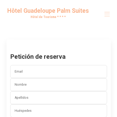
Hôtel Guadeloupe Palm Suites
Hôtel de Tourisme * * * *
Inicio
Propiedades
▾
Contáctenos
Dirección
Petición de reserva
Email
Nombre
Apellidos
Huéspedes